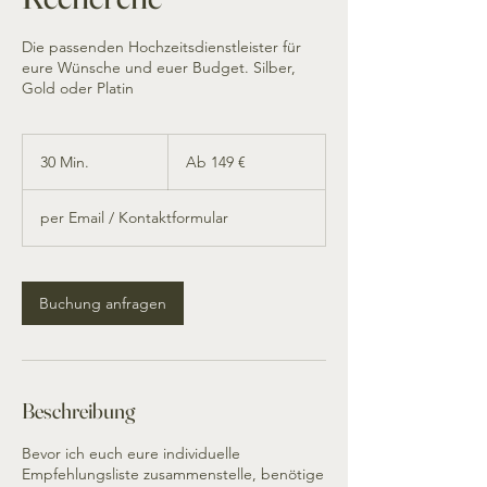
Die passenden Hochzeitsdienstleister für
eure Wünsche und euer Budget. Silber,
Gold oder Platin
Ab
149
30 Min.
3
Ab 149 €
Euro
0
M
per Email / Kontaktformular
i
n
.
Buchung anfragen
Beschreibung
Bevor ich euch eure individuelle
Empfehlungsliste zusammenstelle, benötige