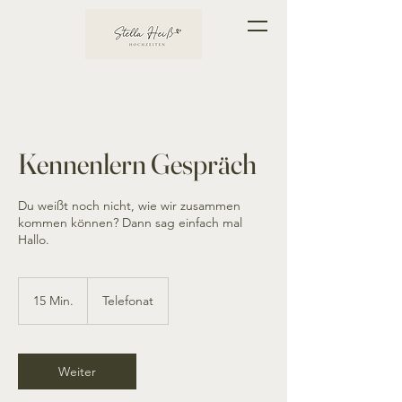
Kennenlern Gespräch
Du weißt noch nicht, wie wir zusammen
kommen können? Dann sag einfach mal
Hallo.
15 Min.
1
Telefonat
5
M
i
n
Weiter
.