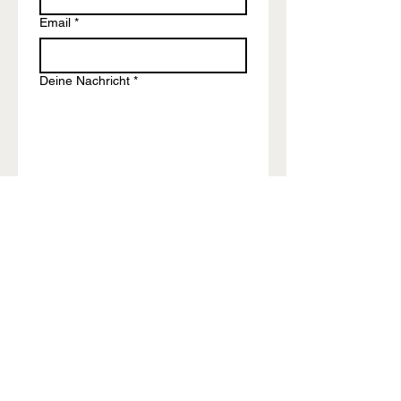
Email
*
Deine Nachricht
*
Abschicken
info@stellaheiss-hochzeiten.de
Impressum